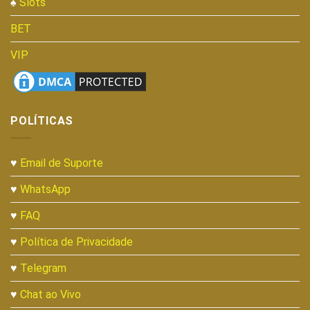
♠
Slots
BET
VIP
POLÍTICAS
♥
Email de Suporte
♥
WhatsApp
♥
FAQ
♥
Política de Privacidade
♥
Telegram
♥
Chat ao Vivo