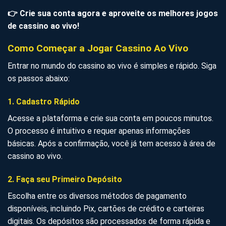
👉 Crie sua conta agora e aproveite os melhores jogos
de cassino ao vivo!
Como Começar a Jogar Cassino Ao Vivo
Entrar no mundo do cassino ao vivo é simples e rápido. Siga
os passos abaixo:
1. Cadastro Rápido
Acesse a plataforma e crie sua conta em poucos minutos.
O processo é intuitivo e requer apenas informações
básicas. Após a confirmação, você já tem acesso à área de
cassino ao vivo.
2. Faça seu Primeiro Depósito
Escolha entre os diversos métodos de pagamento
disponíveis, incluindo Pix, cartões de crédito e carteiras
digitais. Os depósitos são processados de forma rápida e