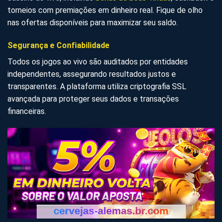
torneios com premiações em dinheiro real. Fique de olho
nas ofertas disponíveis para maximizar seu saldo.
Segurança e Confiabilidade
Todos os jogos ao vivo são auditados por entidades
independentes, assegurando resultados justos e
transparentes. A plataforma utiliza criptografia SSL
avançada para proteger seus dados e transações
financeiras.