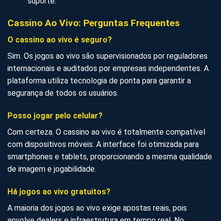
suporte.
Cassino Ao Vivo: Perguntas Frequentes
O cassino ao vivo é seguro?
Sim. Os jogos ao vivo são supervisionados por reguladores
internacionais e auditados por empresas independentes. A
plataforma utiliza tecnologia de ponta para garantir a
segurança de todos os usuários.
Posso jogar pelo celular?
Com certeza. O cassino ao vivo é totalmente compatível
com dispositivos móveis. A interface foi otimizada para
smartphones e tablets, proporcionando a mesma qualidade
de imagem e jogabilidade.
Há jogos ao vivo gratuitos?
A maioria dos jogos ao vivo exige apostas reais, pois
envolve dealers e infraestrutura em tempo real. No