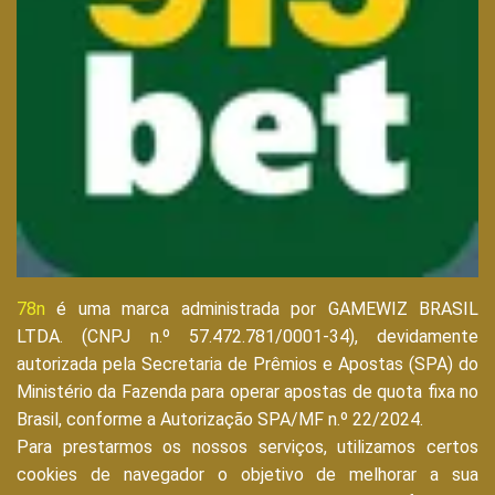
78n
é uma marca administrada por GAMEWIZ BRASIL
LTDA. (CNPJ n.º 57.472.781/0001-34), devidamente
autorizada pela Secretaria de Prêmios e Apostas (SPA) do
Ministério da Fazenda para operar apostas de quota fixa no
Brasil, conforme a Autorização SPA/MF n.º 22/2024.
Para prestarmos os nossos serviços, utilizamos certos
cookies de navegador o objetivo de melhorar a sua