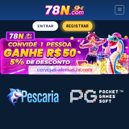
Skip
to
content
REGISTRAR
ENTRAR