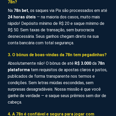
78n?
Na
78n bet
, os saques via Pix são processados em até
24 horas úteis
— na maioria dos casos, muito mais
rápido! Depósito mínimo de R$ 20 e saque mínimo de
R$ 50. Sem taxas de transação, sem burocracia
desnecessária. Seus ganhos chegam direto na sua
conta bancária com total segurança.
3. O bônus de boas-vindas da 78n tem pegadinhas?
Absolutamente não! O bônus de até
R$ 3.000
da
78n
plataforma
tem requisitos de apostas claros e justos,
publicados de forma transparente nos termos e
condições. Sem letras miúdas escondidas, sem
surpresas desagradáveis. Nossa missão é que você
ganhe de verdade — e saque seus prêmios sem dor de
cabeça.
4. A 78n é confiável e segura para jogar com