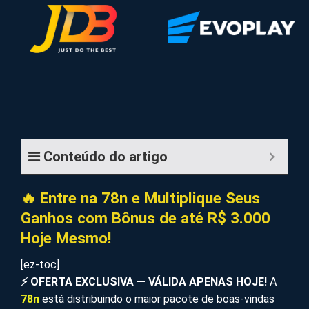
Conteúdo do artigo
🔥 Entre na 78n e Multiplique Seus
Ganhos com Bônus de até R$ 3.000
Hoje Mesmo!
[ez-toc]
⚡ OFERTA EXCLUSIVA — VÁLIDA APENAS HOJE!
A
78n
está distribuindo o maior pacote de boas-vindas