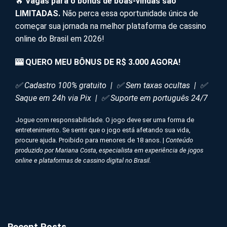
🔥
Vagas para o bônus de boas-vindas são
LIMITADAS.
Não perca essa oportunidade única de
começar sua jornada na melhor plataforma de cassino
online do Brasil em 2026!
🎰 QUERO MEU BÔNUS DE R$ 3.000 AGORA!
✅ Cadastro 100% gratuito | ✅ Sem taxas ocultas | ✅
Saque em 24h via Pix | ✅ Suporte em português 24/7
Jogue com responsabilidade. O jogo deve ser uma forma de
entretenimento. Se sentir que o jogo está afetando sua vida,
procure ajuda. Proibido para menores de 18 anos. |
Conteúdo
produzido por Mariana Costa, especialista em experiência de jogos
online e plataformas de cassino digital no Brasil.
Recent Posts