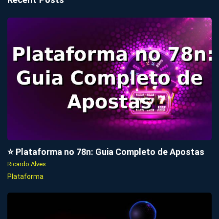
⭐
Plataforma
no
78n:
Guia
Completo
de
Apostas
⭐ Plataforma no 78n: Guia Completo de Apostas
Ricardo Alves
Plataforma
⭐
Login