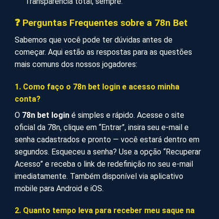
Transparência total, sempre.
❓ Perguntas Frequentes sobre a 78n Bet
Sabemos que você pode ter dúvidas antes de
começar. Aqui estão as respostas para as questões
mais comuns dos nossos jogadores:
1. Como faço o 78n bet login e acesso minha
conta?
O
78n bet login
é simples e rápido. Acesse o site
oficial da 78n, clique em “Entrar”, insira seu e-mail e
senha cadastrados e pronto — você estará dentro em
segundos. Esqueceu a senha? Use a opção “Recuperar
Acesso” e receba o link de redefinição no seu e-mail
imediatamente. Também disponível via aplicativo
mobile para Android e iOS.
2. Quanto tempo leva para receber meu saque na