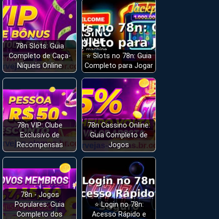
78n Slots: Guia
Completo de Caça-
⭐ Slots no 78n: Guia
Níqueis Online
Completo para Jogar
78n VIP: Clube
78n Cassino Online:
Exclusivo de
Guia Completo de
Recompensas
Jogos
78n - Jogos
Populares: Guia
⭐ Login no 78n:
Completo dos
Acesso Rápido e