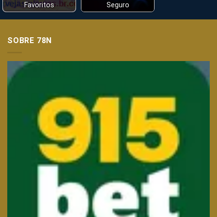
Favoritos
Seguro
SOBRE 78N