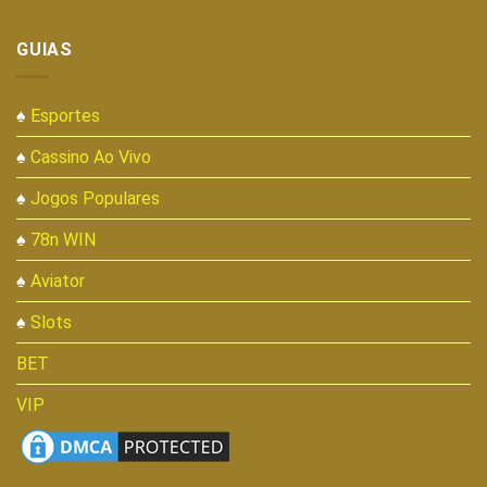
GUIAS
♠
Esportes
♠
Cassino Ao Vivo
♠
Jogos Populares
♠
78n WIN
♠
Aviator
♠
Slots
BET
VIP