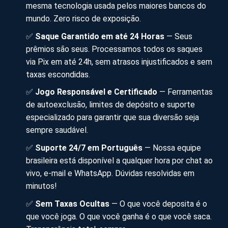
mesma tecnologia usada pelos maiores bancos do
mundo. Zero risco de exposição.
✅
Saque Garantido em até 24 Horas
— Seus
prêmios são seus. Processamos todos os saques
via Pix em até 24h, sem atrasos injustificados e sem
taxas escondidas.
✅
Jogo Responsável e Certificado
— Ferramentas
de autoexclusão, limites de depósito e suporte
especializado para garantir que sua diversão seja
sempre saudável.
✅
Suporte 24/7 em Português
— Nossa equipe
brasileira está disponível a qualquer hora por chat ao
vivo, e-mail e WhatsApp. Dúvidas resolvidas em
minutos!
✅
Sem Taxas Ocultas
— O que você deposita é o
que você joga. O que você ganha é o que você saca.