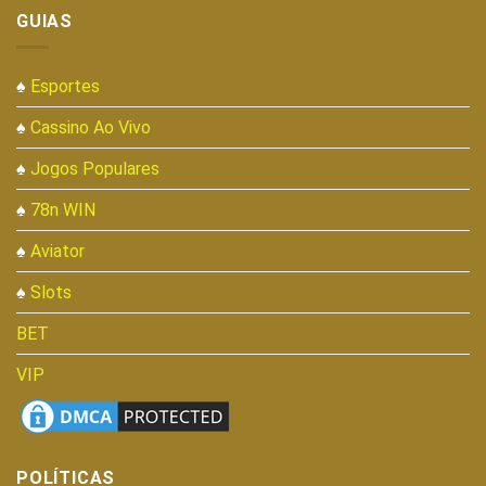
GUIAS
♠
Esportes
♠
Cassino Ao Vivo
♠
Jogos Populares
♠
78n WIN
♠
Aviator
♠
Slots
BET
VIP
POLÍTICAS