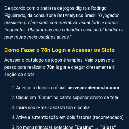
De acordo com o analista de jogos digitais Rodrigo
Figueiredo, da consultoria BetAnalytics Brasil:
“O jogador
brasileiro prefere slots com narrativa visual forte e bônus
frequentes. Plataformas que entendem esse perfil tendem a
reter muito mais usuários ativos.”
Como Fazer o 78n Login e Acessar os Slots
Acessar o catálogo de jogos é simples. Veja o passo a
passo para realizar o
78n login
e chegar diretamente à
seção de slots:
Acesse o domínio oficial:
cervejas-alemas.br.com
Clique em
“Entrar”
no canto superior direito da tela
Insira seu e-mail cadastrado e senha
Ative a autenticação em dois fatores (recomendado)
No menu principal, selecione
“Casino” → “Slots”