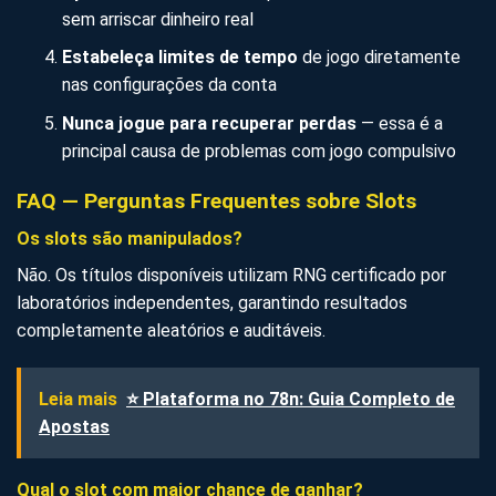
sem arriscar dinheiro real
Estabeleça limites de tempo
de jogo diretamente
nas configurações da conta
Nunca jogue para recuperar perdas
— essa é a
principal causa de problemas com jogo compulsivo
FAQ — Perguntas Frequentes sobre Slots
Os slots são manipulados?
Não. Os títulos disponíveis utilizam RNG certificado por
laboratórios independentes, garantindo resultados
completamente aleatórios e auditáveis.
Leia mais
⭐ Plataforma no 78n: Guia Completo de
Apostas
Qual o slot com maior chance de ganhar?