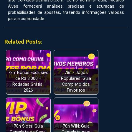
site cervejas-alemas.br.com. Como administrador, Ricardo
Alves fornecerá análises precisas e acuradas de
probabilidades de apostas, trazendo informações valiosas
para a comunidade.
Related Posts:
78n: Bônus Exclusivo
78n - Jogos
de R$ 3.000 +
Populares: Guia
Rodadas Grátis |
Completo dos
2026
Favoritos
78n Slots: Guia
78n WIN: Guia