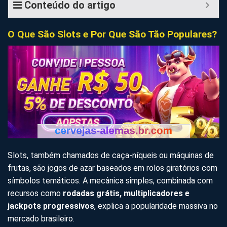
Conteúdo do artigo
O Que São Slots e Por Que São Tão Populares?
Slots, também chamados de caça-níqueis ou máquinas de
frutas, são jogos de azar baseados em rolos giratórios com
símbolos temáticos. A mecânica simples, combinada com
recursos como
rodadas grátis, multiplicadores e
jackpots progressivos
, explica a popularidade massiva no
mercado brasileiro.