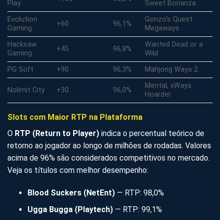
Play
Sweet Bonanza
Evolution
Gonzo’s Quest
+60
96,1%
Gaming
Megaways
Hacksaw
Wanted Dead or a
+45
96,8%
Gaming
Wild
PG Soft
+90
96,3%
Mahjong Ways 2
Mental, xWays
Nolimit City
+30
96,0%
Hoarder
Slots com Maior RTP na Plataforma
O
RTP (Return to Player)
indica o percentual teórico de
retorno ao jogador ao longo de milhões de rodadas. Valores
acima de 96% são considerados competitivos no mercado.
Veja os títulos com melhor desempenho:
Blood Suckers (NetEnt)
— RTP: 98,0%
Ugga Bugga (Playtech)
— RTP: 99,1%