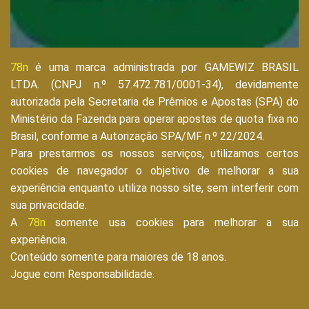
78n
é uma marca administrada por GAMEWIZ BRASIL
LTDA. (CNPJ n.º 57.472.781/0001-34), devidamente
autorizada pela Secretaria de Prêmios e Apostas (SPA) do
Ministério da Fazenda para operar apostas de quota fixa no
Brasil, conforme a Autorização SPA/MF n.º 22/2024.
Para prestarmos os nossos serviços, utilizamos certos
cookies de navegador o objetivo de melhorar a sua
experiência enquanto utiliza nosso site, sem interferir com
sua privacidade.
A
78n
somente usa cookies para melhorar a sua
experiência.
Conteúdo somente para maiores de 18 anos.
Jogue com Responsabilidade.